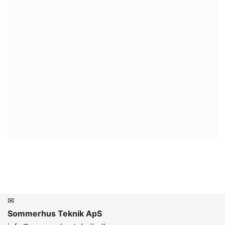
varmepumper så dyre?
Opdager du vandspild?
✉
Sommerhus Teknik ApS