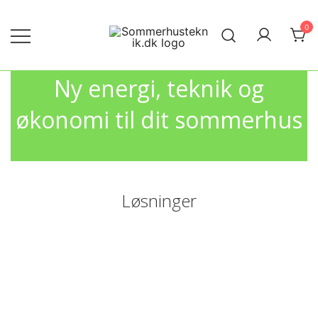
Skip
to
0
content
Ny energi, teknik og økonomi til dit
Dansk|Sommerhus|Teknik
sommerhus
Ny energi, teknik og
økonomi til dit sommerhus
Løsninger