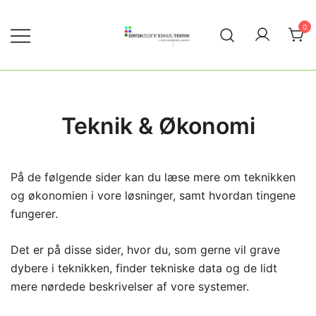
Skip
to
0
content
Ny energi, teknik og økonomi til dit
Dansk|Sommerhus|Teknik
sommerhus
Teknik & Økonomi
På de følgende sider kan du læse mere om teknikken
og økonomien i vore løsninger, samt hvordan tingene
fungerer.
Det er på disse sider, hvor du, som gerne vil grave
dybere i teknikken, finder tekniske data og de lidt
mere nørdede beskrivelser af vore systemer.