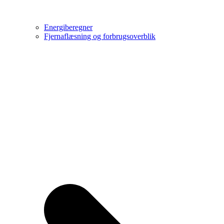
Energiberegner
Fjernaflæsning og forbrugsoverblik