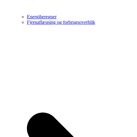
Energiberegner
Fjernaflæsning og forbrugsoverblik