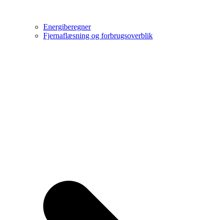
Energiberegner
Fjernaflæsning og forbrugsoverblik