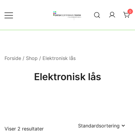
Skip
to
0
content
Ny energi, teknik og økonomi til dit
Dansk|Sommerhus|Teknik
sommerhus
Forside
/
Shop
/ Elektronisk lås
Elektronisk lås
Viser 2 resultater