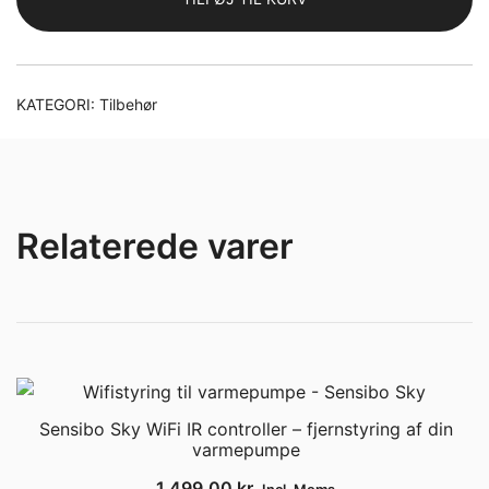
1,00 kr..
0,25 kr..
KATEGORI:
Tilbehør
Relaterede varer
Sensibo Sky WiFi IR controller – fjernstyring af din
varmepumpe
1.499,00
kr.