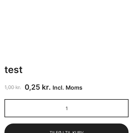
test
Den
Den
0,25
kr.
Incl. Moms
1,00
kr.
oprindelige
aktuelle
test
pris
pris
antal
var:
er:
TILFØJ TIL KURV