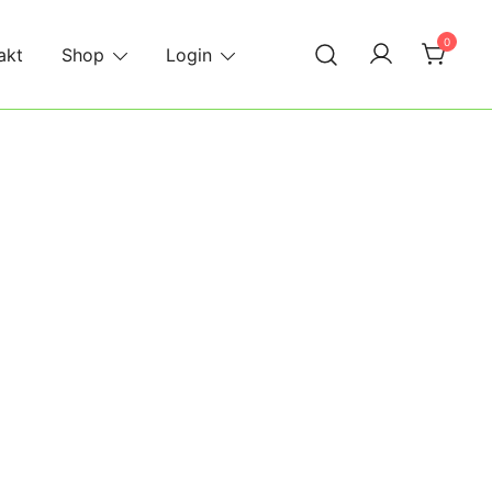
0
akt
Shop
Login