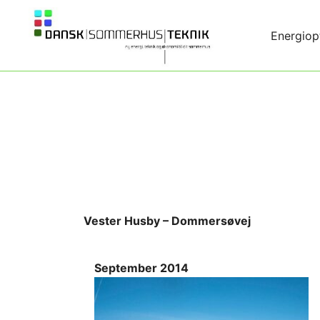
Skip
to
Energiop
content
Ny energi, teknik og økonomi til dit sommerhus
Dansk|Sommerhus|Teknik
Vester Husby – Dommersøvej
September 2014