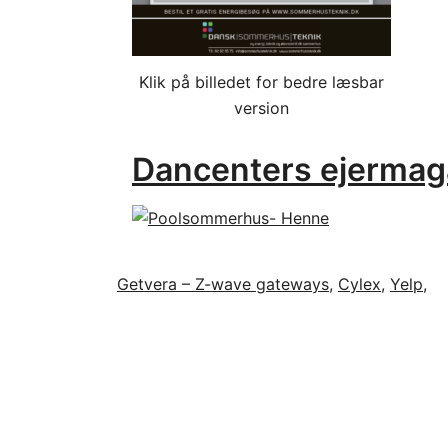
Klik på billedet for bedre læsbar
version
Dancenters ejermaga
Getvera – Z-wave gateways
,
Cylex
,
Yelp,