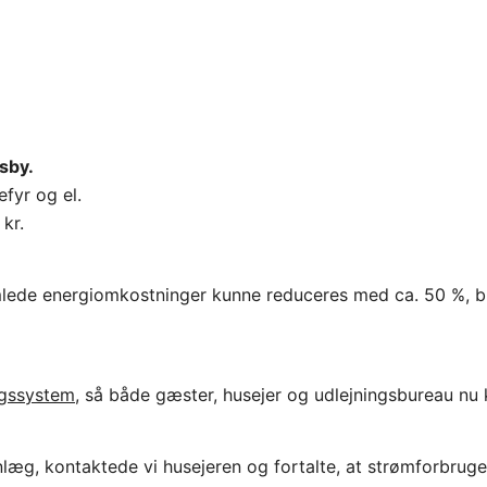
sby.
fyr og el.
kr.
mlede energiomkostninger kunne reduceres med ca. 50 %, bl
gssystem
, så både gæster, husejer og udlejningsbureau nu 
nlæg, kontaktede vi husejeren og fortalte, at strømforbrug